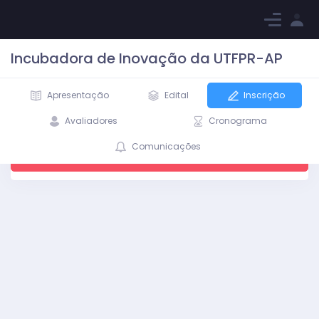
Incubadora de Inovação da UTFPR-AP
Apresentação
Edital
Inscrição
Avaliadores
Cronograma
As inscrições para o Processo Seletivo já foram
Comunicações
encerradas