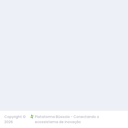
Copyright ©
Plataforma Bússola - Conectando o
2026
ecossistema de inovação