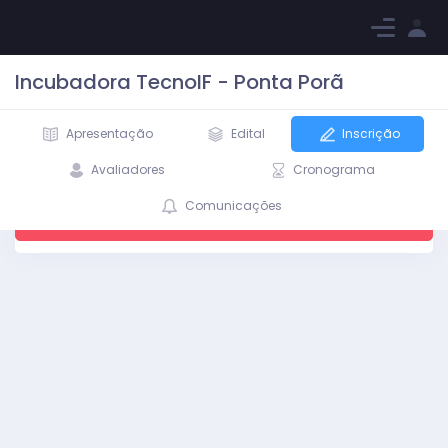
Incubadora TecnoIF - Ponta Porã
Apresentação
Edital
Inscrição
Avaliadores
Cronograma
As inscrições para o Processo Seletivo já foram
Comunicações
encerradas