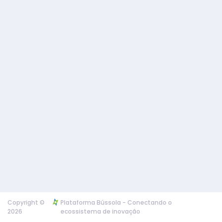
Copyright ©
Plataforma Bússola - Conectando o
2026
ecossistema de inovação