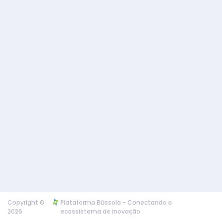
Copyright ©
Plataforma Bússola - Conectando o
2026
ecossistema de inovação